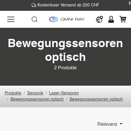
0
Kostenloser Versand ab 250 CHF
SIGN IN
CAR
Open search modal
Bewegungssensoren
optisch
2 Produkte
Produkte
Sensorik
Laser-Sensoren
Bewegungssensoren optisch
Bewegungssensoren optisch
Relevanz